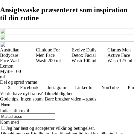
Ansigtsvaske præsenteret som inspiration
til din rutine
Australian
Clinique For
Evolve Daily
Clarins Men
Bodycare
Men Face
Detox Facial
Active Face
Face Wash
Wash 200 ml
Wash 100 ml
Wash 125 ml
Lemon
Myrtle 100
ml
Del og spred varme
X
Facebook
Instagram
LinkedIn
YouTube
Pin
Vil du have nyt fra os? Tilmeld dig her
Gode tips. Ingen spam. Bare brugbar viden – gratis.
Indtast din mail
Kom med
Jeg har læst og accepterer vilkår og betingelser.
Tilmeldingen er frivillig og kan til enhver tid trækkes tilbage. Læs