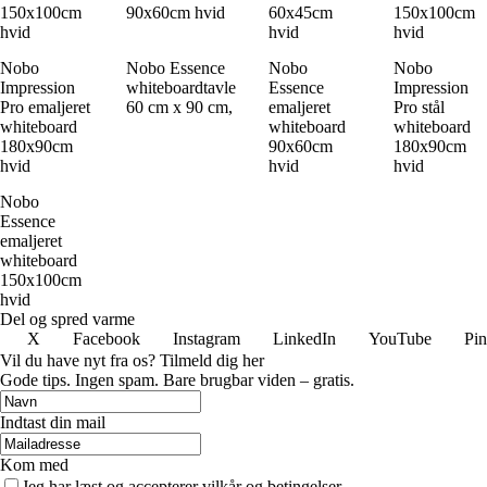
150x100cm
90x60cm hvid
60x45cm
150x100cm
hvid
hvid
hvid
Nobo
Nobo Essence
Nobo
Nobo
Impression
whiteboardtavle
Essence
Impression
Pro emaljeret
60 cm x 90 cm,
emaljeret
Pro stål
whiteboard
whiteboard
whiteboard
180x90cm
90x60cm
180x90cm
hvid
hvid
hvid
Nobo
Essence
emaljeret
whiteboard
150x100cm
hvid
Del og spred varme
X
Facebook
Instagram
LinkedIn
YouTube
Pin
Vil du have nyt fra os? Tilmeld dig her
Gode tips. Ingen spam. Bare brugbar viden – gratis.
Indtast din mail
Kom med
Jeg har læst og accepterer vilkår og betingelser.