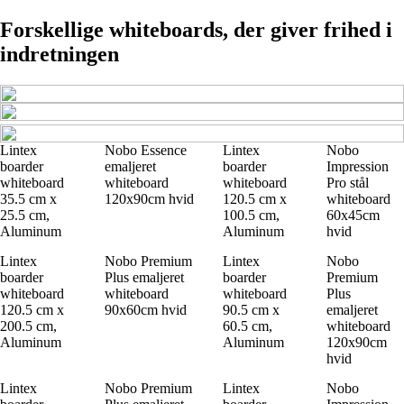
Forskellige whiteboards, der giver frihed i
indretningen
Lintex
Nobo Essence
Lintex
Nobo
boarder
emaljeret
boarder
Impression
whiteboard
whiteboard
whiteboard
Pro stål
35.5 cm x
120x90cm hvid
120.5 cm x
whiteboard
25.5 cm,
100.5 cm,
60x45cm
Aluminum
Aluminum
hvid
Lintex
Nobo Premium
Lintex
Nobo
boarder
Plus emaljeret
boarder
Premium
whiteboard
whiteboard
whiteboard
Plus
120.5 cm x
90x60cm hvid
90.5 cm x
emaljeret
200.5 cm,
60.5 cm,
whiteboard
Aluminum
Aluminum
120x90cm
hvid
Lintex
Nobo Premium
Lintex
Nobo