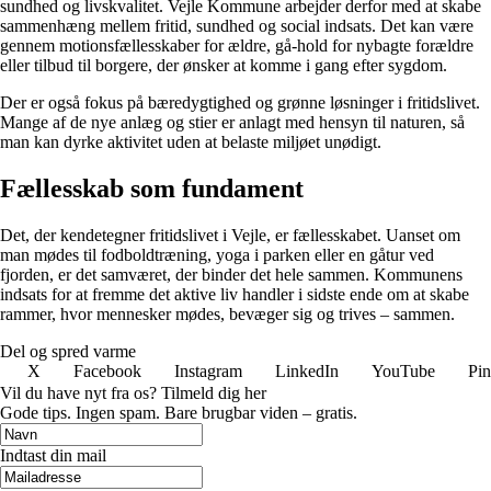
sundhed og livskvalitet. Vejle Kommune arbejder derfor med at skabe
sammenhæng mellem fritid, sundhed og social indsats. Det kan være
gennem motionsfællesskaber for ældre, gå-hold for nybagte forældre
eller tilbud til borgere, der ønsker at komme i gang efter sygdom.
Der er også fokus på bæredygtighed og grønne løsninger i fritidslivet.
Mange af de nye anlæg og stier er anlagt med hensyn til naturen, så
man kan dyrke aktivitet uden at belaste miljøet unødigt.
Fællesskab som fundament
Det, der kendetegner fritidslivet i Vejle, er fællesskabet. Uanset om
man mødes til fodboldtræning, yoga i parken eller en gåtur ved
fjorden, er det samværet, der binder det hele sammen. Kommunens
indsats for at fremme det aktive liv handler i sidste ende om at skabe
rammer, hvor mennesker mødes, bevæger sig og trives – sammen.
Del og spred varme
X
Facebook
Instagram
LinkedIn
YouTube
Pin
Vil du have nyt fra os? Tilmeld dig her
Gode tips. Ingen spam. Bare brugbar viden – gratis.
Indtast din mail