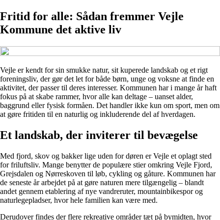
Fritid for alle: Sådan fremmer Vejle
Kommune det aktive liv
Vejle er kendt for sin smukke natur, sit kuperede landskab og et rigt
foreningsliv, der gør det let for både børn, unge og voksne at finde en
aktivitet, der passer til deres interesser. Kommunen har i mange år haft
fokus på at skabe rammer, hvor alle kan deltage – uanset alder,
baggrund eller fysisk formåen. Det handler ikke kun om sport, men om
at gøre fritiden til en naturlig og inkluderende del af hverdagen.
Et landskab, der inviterer til bevægelse
Med fjord, skov og bakker lige uden for døren er Vejle et oplagt sted
for friluftsliv. Mange benytter de populære stier omkring Vejle Fjord,
Grejsdalen og Nørreskoven til løb, cykling og gåture. Kommunen har
de seneste år arbejdet på at gøre naturen mere tilgængelig – blandt
andet gennem etablering af nye vandreruter, mountainbikespor og
naturlegepladser, hvor hele familien kan være med.
Derudover findes der flere rekreative områder tæt på bymidten, hvor