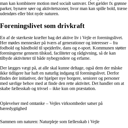
man kan kombinere motion med socialt samvær. Det gælder fx grønne
parker, bynære søer og aktivitetszoner, hvor man kan spille bold, træne
udendørs eller blot nyde naturen.
Foreningslivet som drivkraft
En af de stærkeste kræfter bag det aktive liv i Vejle er foreningslivet.
Her mødes mennesker på tværs af generationer og interesser – fra
fodbold og håndbold til spejderliv, dans og e-sport. Kommunen støtter
foreningerne gennem tilskud, faciliteter og rådgivning, så de kan
tilbyde aktiviteter til både nybegyndere og erfarne.
Der lægges vægt på, at alle skal kunne deltage, også dem der måske
ikke tidligere har haft en naturlig indgang til foreningslivet. Derfor
findes der initiativer, der hjælper nye borgere, seniorer og personer
med særlige behov med at finde den rette aktivitet. Det handler om at
skabe fællesskab og trivsel – ikke kun om præstation.
Oplevelser med omtanke – Vejles virksomheder satser på
bæredygtighed
Sammen om naturen: Naturpleje som fællesskab i Vejle