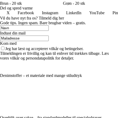
Brun - 20 stk
Grøn - 20 stk
Del og spred varme
X
Facebook
Instagram
LinkedIn
YouTube
Pin
Vil du have nyt fra os? Tilmeld dig her
Gode tips. Ingen spam. Bare brugbar viden – gratis.
Indtast din mail
Kom med
Jeg har læst og accepterer vilkår og betingelser.
Tilmeldingen er frivillig og kan til enhver tid trækkes tilbage. Læs
vores vilkår og persondatapolitik for detaljer.
Denimstoffer – et materiale med mange stiludtryk
Overblik over sakse – fra standardmodeller til specialudgaver