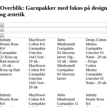
Overblik: Garnpakker med fokus på design
og æstetik
Infinity
Mayflower
Järbo
Drops Cotton
Hearts Rose
Cotton 8/4
Minibomull
Merino
8/4
Garnpakke
Garnpakke
Garnpakke
Garnpakke
Unicolor
04 Skovens
Unicolor 01
22 Rosa og
1443 Sort -
farver 10g -
Natur - 20 stk
Rød nuancer
20 stk -
10 stk - Järbo
- Drops
- 10 stk -
Mayflower
Minibomull
Cotton
Rosa og Rød
Cotton 8/4
Garnpakke
Merino
nuancer
Garnpakke
04 Skovens
Garnpakke
Unicolor
farver
Unicolor 01
1443 Sort -
Natur - 20 stk
20 stk
Infinity
Mayflower
Järbo
Infinity
Hearts Rose
Cotton 8/4
Minibomull
Hearts Rose
8/4
Garnpakke
Garnpakke 11
8/4