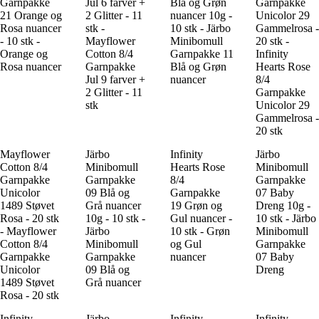
Garnpakke
Jul 6 farver +
Blå og Grøn
Garnpakke
21 Orange og
2 Glitter - 11
nuancer 10g -
Unicolor 29
Rosa nuancer
stk -
10 stk - Järbo
Gammelrosa -
- 10 stk -
Mayflower
Minibomull
20 stk -
Orange og
Cotton 8/4
Garnpakke 11
Infinity
Rosa nuancer
Garnpakke
Blå og Grøn
Hearts Rose
Jul 9 farver +
nuancer
8/4
2 Glitter - 11
Garnpakke
stk
Unicolor 29
Gammelrosa -
20 stk
Mayflower
Järbo
Infinity
Järbo
Cotton 8/4
Minibomull
Hearts Rose
Minibomull
Garnpakke
Garnpakke
8/4
Garnpakke
Unicolor
09 Blå og
Garnpakke
07 Baby
1489 Støvet
Grå nuancer
19 Grøn og
Dreng 10g -
Rosa - 20 stk
10g - 10 stk -
Gul nuancer -
10 stk - Järbo
- Mayflower
Järbo
10 stk - Grøn
Minibomull
Cotton 8/4
Minibomull
og Gul
Garnpakke
Garnpakke
Garnpakke
nuancer
07 Baby
Unicolor
09 Blå og
Dreng
1489 Støvet
Grå nuancer
Rosa - 20 stk
Infinity
Järbo
Infinity
Infinity