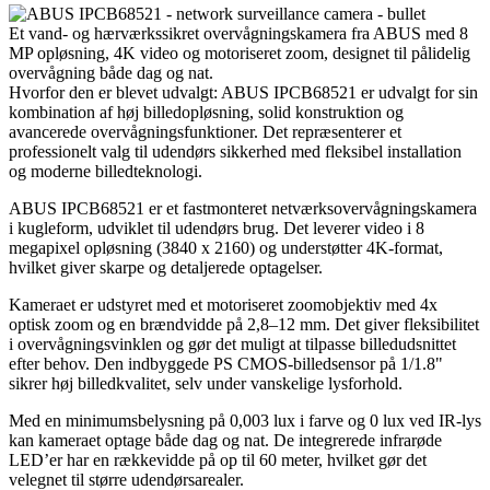
Et vand- og hærværkssikret overvågningskamera fra ABUS med 8
MP opløsning, 4K video og motoriseret zoom, designet til pålidelig
overvågning både dag og nat.
Hvorfor den er blevet udvalgt: ABUS IPCB68521 er udvalgt for sin
kombination af høj billedopløsning, solid konstruktion og
avancerede overvågningsfunktioner. Det repræsenterer et
professionelt valg til udendørs sikkerhed med fleksibel installation
og moderne billedteknologi.
ABUS IPCB68521 er et fastmonteret netværksovervågningskamera
i kugleform, udviklet til udendørs brug. Det leverer video i 8
megapixel opløsning (3840 x 2160) og understøtter 4K-format,
hvilket giver skarpe og detaljerede optagelser.
Kameraet er udstyret med et motoriseret zoomobjektiv med 4x
optisk zoom og en brændvidde på 2,8–12 mm. Det giver fleksibilitet
i overvågningsvinklen og gør det muligt at tilpasse billedudsnittet
efter behov. Den indbyggede PS CMOS-billedsensor på 1/1.8"
sikrer høj billedkvalitet, selv under vanskelige lysforhold.
Med en minimumsbelysning på 0,003 lux i farve og 0 lux ved IR-lys
kan kameraet optage både dag og nat. De integrerede infrarøde
LED’er har en rækkevidde på op til 60 meter, hvilket gør det
velegnet til større udendørsarealer.