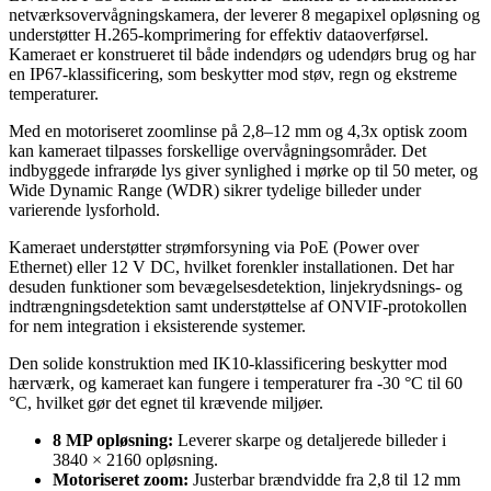
netværksovervågningskamera, der leverer 8 megapixel opløsning og
understøtter H.265-komprimering for effektiv dataoverførsel.
Kameraet er konstrueret til både indendørs og udendørs brug og har
en IP67-klassificering, som beskytter mod støv, regn og ekstreme
temperaturer.
Med en motoriseret zoomlinse på 2,8–12 mm og 4,3x optisk zoom
kan kameraet tilpasses forskellige overvågningsområder. Det
indbyggede infrarøde lys giver synlighed i mørke op til 50 meter, og
Wide Dynamic Range (WDR) sikrer tydelige billeder under
varierende lysforhold.
Kameraet understøtter strømforsyning via PoE (Power over
Ethernet) eller 12 V DC, hvilket forenkler installationen. Det har
desuden funktioner som bevægelsesdetektion, linjekrydsnings- og
indtrængningsdetektion samt understøttelse af ONVIF-protokollen
for nem integration i eksisterende systemer.
Den solide konstruktion med IK10-klassificering beskytter mod
hærværk, og kameraet kan fungere i temperaturer fra -30 °C til 60
°C, hvilket gør det egnet til krævende miljøer.
8 MP opløsning:
Leverer skarpe og detaljerede billeder i
3840 × 2160 opløsning.
Motoriseret zoom:
Justerbar brændvidde fra 2,8 til 12 mm