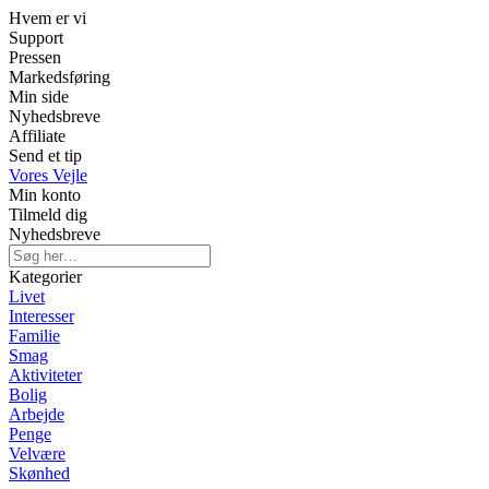
Hvem er vi
Support
Pressen
Markedsføring
Min side
Nyhedsbreve
Affiliate
Send et tip
Vores Vejle
Min konto
Tilmeld dig
Nyhedsbreve
Kategorier
Livet
Interesser
Familie
Smag
Aktiviteter
Bolig
Arbejde
Penge
Velvære
Skønhed