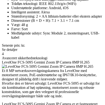
Trådløs teknologi: IEEE 802.11b/g/n (WiFi)
Understøttede platforme: Android, iOS
Intelligent assistent: Alexa
Strømforsyning: 2 × AA lithium-batterier eller ekstern adapter
Dimensioner (B × D × H): 7.1 × 3.1 × 7.1 cm
Vægt: 48 g
Farve: Sort
Medfølgende udstyr: Sync Module 2, monteringssæt, USB-
kabel
Seneste pris:
kr.
Se detaljer
4
Avanceret sikkerhedsteknologi
LevelOne FCS-5095 Gemini Zoom IP Camera 8MP H.265
Et 8 MP netværksovervågningskamera fra LevelOne med
motoriseret zoom, PoE-understøttelse og IP67/IK10-beskyttelse,
designet til pålidelig drift i krævende miljøer.
Hvorfor den er blevet udvalgt: LevelOne FCS-5095 er udvalgt for
sin kombination af høj opløsning, motoriseret zoom og robuste
konstruktion, som gør den velegnet til professionelle
overvågningsløsninger både ude og inde.
LevelOne FCS-5095 Gemini Zoom IP Camera er et fastmonteret