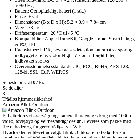
50/60 Hz)
Batteri: Genopladeligt batteri (1 stk.)
Farve: Hvid
Dimensioner (B x D x H): 5.2 × 8.9 × 7.84 cm
Vægt: 331 g
Driftstemperatur: -20 °C til 45 °C
Kompatibilitet: Apple HomeKit, Google Home, SmartThings,
Alexa, IFTTT
Egenskaber: HDR, bevægelsesdetektion, automatisk sporing,
indbygget sirene, Color Night Vision, infrarød filter,
indbygget spotlys
Overensstemmelsesstandarder: IC, FCC, RoHS, AES-128,
128-bit SSL, EuP, WERCS
Seneste pris:
2197
kr.
Se detaljer
3
Trådløs hjemmesikkerhed
Amazon Blink Outdoor
Et batteridrevet overvågningskamera til udendørs brug med 1080p
video, tovejslyd og vejrbestandigt design. Leveres som pakke med
fire enheder og fungerer trådløst via WiFi.
Hvorfor den er blevet udvalgt: Blink Outdoor er udvalgt for sin
kombination af trådløs fleksibilitet, lang batterilevetid og integration