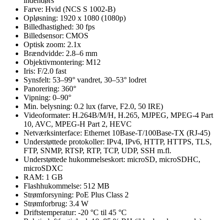
indendørs
Farve: Hvid (NCS S 1002-B)
Opløsning: 1920 x 1080 (1080p)
Billedhastighed: 30 fps
Billedsensor: CMOS
Optisk zoom: 2.1x
Brændvidde: 2.8–6 mm
Objektivmontering: M12
Iris: F/2.0 fast
Synsfelt: 53–99° vandret, 30–53° lodret
Panorering: 360°
Vipning: 0–90°
Min. belysning: 0.2 lux (farve, F2.0, 50 IRE)
Videoformater: H.264B/M/H, H.265, MJPEG, MPEG-4 Part
10, AVC, MPEG-H Part 2, HEVC
Netværksinterface: Ethernet 10Base-T/100Base-TX (RJ-45)
Understøttede protokoller: IPv4, IPv6, HTTP, HTTPS, TLS,
FTP, SNMP, RTSP, RTP, TCP, UDP, SSH m.fl.
Understøttede hukommelseskort: microSD, microSDHC,
microSDXC
RAM: 1 GB
Flashhukommelse: 512 MB
Strømforsyning: PoE Plus Class 2
Strømforbrug: 3.4 W
Driftstemperatur: -20 °C til 45 °C