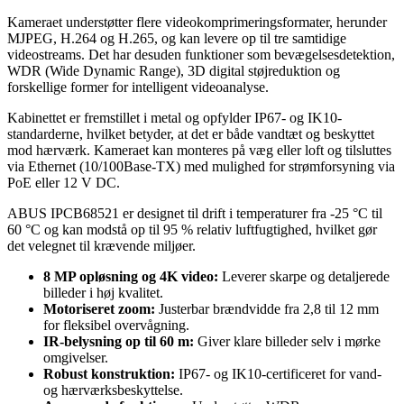
Kameraet understøtter flere videokomprimeringsformater, herunder
MJPEG, H.264 og H.265, og kan levere op til tre samtidige
videostreams. Det har desuden funktioner som bevægelsesdetektion,
WDR (Wide Dynamic Range), 3D digital støjreduktion og
forskellige former for intelligent videoanalyse.
Kabinettet er fremstillet i metal og opfylder IP67- og IK10-
standarderne, hvilket betyder, at det er både vandtæt og beskyttet
mod hærværk. Kameraet kan monteres på væg eller loft og tilsluttes
via Ethernet (10/100Base-TX) med mulighed for strømforsyning via
PoE eller 12 V DC.
ABUS IPCB68521 er designet til drift i temperaturer fra -25 °C til
60 °C og kan modstå op til 95 % relativ luftfugtighed, hvilket gør
det velegnet til krævende miljøer.
8 MP opløsning og 4K video:
Leverer skarpe og detaljerede
billeder i høj kvalitet.
Motoriseret zoom:
Justerbar brændvidde fra 2,8 til 12 mm
for fleksibel overvågning.
IR-belysning op til 60 m:
Giver klare billeder selv i mørke
omgivelser.
Robust konstruktion:
IP67- og IK10-certificeret for vand-
og hærværksbeskyttelse.