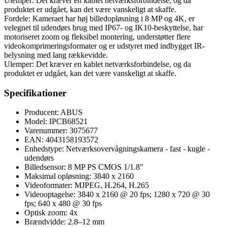
Ulemper: Det kræver en kablet netværksforbindelse, og da
produktet er udgået, kan det være vanskeligt at skaffe.
Fordele: Kameraet har høj billedopløsning i 8 MP og 4K, er
velegnet til udendørs brug med IP67- og IK10-beskyttelse, har
motoriseret zoom og fleksibel montering, understøtter flere
videokomprimeringsformater og er udstyret med indbygget IR-
belysning med lang rækkevidde.
Ulemper: Det kræver en kablet netværksforbindelse, og da
produktet er udgået, kan det være vanskeligt at skaffe.
Specifikationer
Producent: ABUS
Model: IPCB68521
Varenummer: 3075677
EAN: 4043158193572
Enhedstype: Netværksovervågningskamera - fast - kugle -
udendørs
Billedsensor: 8 MP PS CMOS 1/1.8"
Maksimal opløsning: 3840 x 2160
Videoformater: MJPEG, H.264, H.265
Videooptagelse: 3840 x 2160 @ 20 fps; 1280 x 720 @ 30
fps; 640 x 480 @ 30 fps
Optisk zoom: 4x
Brændvidde: 2.8–12 mm