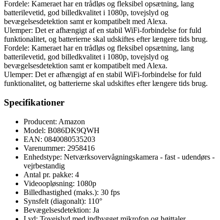
Fordele: Kameraet har en trådløs og fleksibel opsætning, lang
batterilevetid, god billedkvalitet i 1080p, tovejslyd og
bevægelsesdetektion samt er kompatibelt med Alexa.
Ulemper: Det er afhængigt af en stabil WiFi-forbindelse for fuld
funktionalitet, og batterierne skal udskiftes efter længere tids brug.
Fordele: Kameraet har en trådløs og fleksibel opsætning, lang
batterilevetid, god billedkvalitet i 1080p, tovejslyd og
bevægelsesdetektion samt er kompatibelt med Alexa.
Ulemper: Det er afhængigt af en stabil WiFi-forbindelse for fuld
funktionalitet, og batterierne skal udskiftes efter længere tids brug.
Specifikationer
Producent: Amazon
Model: B086DK9QWH
EAN: 0840080535203
Varenummer: 2958416
Enhedstype: Netværksovervågningskamera - fast - udendørs -
vejrbestandig
Antal pr. pakke: 4
Videoopløsning: 1080p
Billedhastighed (maks.): 30 fps
Synsfelt (diagonalt): 110°
Bevægelsesdetektion: Ja
Lyd: Tovejslyd med indbygget mikrofon og højttaler