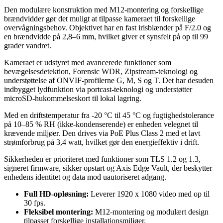
Den modulære konstruktion med M12-montering og forskellige
brændvidder gør det muligt at tilpasse kameraet til forskellige
overvågningsbehov. Objektivet har en fast irisblænder på F/2.0 og
en brændvidde på 2,8–6 mm, hvilket giver et synsfelt på op til 99
grader vandret.
Kameraet er udstyret med avancerede funktioner som
bevægelsesdetektion, Forensic WDR, Zipstream-teknologi og
understøttelse af ONVIF-profilerne G, M, S og T. Det har desuden
indbygget lydfunktion via portcast-teknologi og understøtter
microSD-hukommelseskort til lokal lagring.
Med en driftstemperatur fra -20 °C til 45 °C og fugtighedstolerance
på 10–85 % RH (ikke-kondenserende) er enheden velegnet til
krævende miljøer. Den drives via PoE Plus Class 2 med et lavt
strømforbrug på 3,4 watt, hvilket gør den energieffektiv i drift.
Sikkerheden er prioriteret med funktioner som TLS 1.2 og 1.3,
signeret firmware, sikker opstart og Axis Edge Vault, der beskytter
enhedens identitet og data mod uautoriseret adgang.
Full HD-opløsning:
Leverer 1920 x 1080 video med op til
30 fps.
Fleksibel montering:
M12-montering og modulært design
tilpasset forskellige installationsmiljøer.