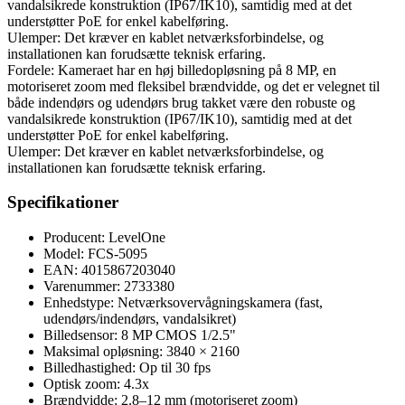
vandalsikrede konstruktion (IP67/IK10), samtidig med at det
understøtter PoE for enkel kabelføring.
Ulemper: Det kræver en kablet netværksforbindelse, og
installationen kan forudsætte teknisk erfaring.
Fordele: Kameraet har en høj billedopløsning på 8 MP, en
motoriseret zoom med fleksibel brændvidde, og det er velegnet til
både indendørs og udendørs brug takket være den robuste og
vandalsikrede konstruktion (IP67/IK10), samtidig med at det
understøtter PoE for enkel kabelføring.
Ulemper: Det kræver en kablet netværksforbindelse, og
installationen kan forudsætte teknisk erfaring.
Specifikationer
Producent: LevelOne
Model: FCS-5095
EAN: 4015867203040
Varenummer: 2733380
Enhedstype: Netværksovervågningskamera (fast,
udendørs/indendørs, vandalsikret)
Billedsensor: 8 MP CMOS 1/2.5"
Maksimal opløsning: 3840 × 2160
Billedhastighed: Op til 30 fps
Optisk zoom: 4.3x
Brændvidde: 2.8–12 mm (motoriseret zoom)