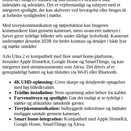
indendørs og udendørs. Det er vejrbestandigt og udstyret med et
integreret spotlight, der kan aktiveres ved bevægelse eller bruges til
at forbedre synligheden i mørke.
Med tovejskommunikation og støjreduktion kan brugeren
kommunikere klart gennem kameraet, mens avanceret nattesyn i
farver giver tydelige billeder selv under dårlige lysforhold. Kameraet
understøtter desuden HDR for bedre kontrast og detaljer i både lyse
og mørke områder.
Arlo Ultra 2 er kompatibelt med flere smart home-platforme,
herunder Apple HomeKit, Google Home og SmartThings, og kan
integreres med stemmeassistenter som Alexa. Det drives af et
genopladeligt batteri og kan tilsluttes via Wi-Fi eller Bluetooth.
4K UHD-opløsning:
Giver skarpe og detaljerede optagelser
med høj billedkvalitet.
Trådløs installation:
Nem opsætning uden behov for kabler.
Farvenattesyn og spotlight:
Gør det muligt at se tydeligt i
mørke og afskrække uønskede gæster.
Tovejskommunikation:
Indbyggede mikrofoner og højttaler
muliggør samtale gennem kameraet.
Smart home-integration:
Kompatibelt med Apple HomeKit,
Google Home, SmartThings og Alexa.