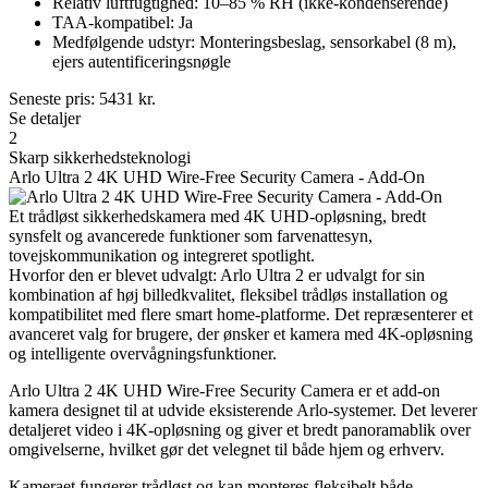
Relativ luftfugtighed: 10–85 % RH (ikke-kondenserende)
TAA-kompatibel: Ja
Medfølgende udstyr: Monteringsbeslag, sensorkabel (8 m),
ejers autentificeringsnøgle
Seneste pris:
5431
kr.
Se detaljer
2
Skarp sikkerhedsteknologi
Arlo Ultra 2 4K UHD Wire-Free Security Camera - Add-On
Et trådløst sikkerhedskamera med 4K UHD-opløsning, bredt
synsfelt og avancerede funktioner som farvenattesyn,
tovejskommunikation og integreret spotlight.
Hvorfor den er blevet udvalgt: Arlo Ultra 2 er udvalgt for sin
kombination af høj billedkvalitet, fleksibel trådløs installation og
kompatibilitet med flere smart home-platforme. Det repræsenterer et
avanceret valg for brugere, der ønsker et kamera med 4K-opløsning
og intelligente overvågningsfunktioner.
Arlo Ultra 2 4K UHD Wire-Free Security Camera er et add-on
kamera designet til at udvide eksisterende Arlo-systemer. Det leverer
detaljeret video i 4K-opløsning og giver et bredt panoramablik over
omgivelserne, hvilket gør det velegnet til både hjem og erhverv.
Kameraet fungerer trådløst og kan monteres fleksibelt både