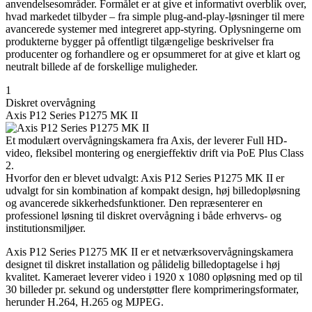
anvendelsesområder. Formålet er at give et informativt overblik over,
hvad markedet tilbyder – fra simple plug-and-play-løsninger til mere
avancerede systemer med integreret app-styring. Oplysningerne om
produkterne bygger på offentligt tilgængelige beskrivelser fra
producenter og forhandlere og er opsummeret for at give et klart og
neutralt billede af de forskellige muligheder.
1
Diskret overvågning
Axis P12 Series P1275 MK II
Et modulært overvågningskamera fra Axis, der leverer Full HD-
video, fleksibel montering og energieffektiv drift via PoE Plus Class
2.
Hvorfor den er blevet udvalgt: Axis P12 Series P1275 MK II er
udvalgt for sin kombination af kompakt design, høj billedopløsning
og avancerede sikkerhedsfunktioner. Den repræsenterer en
professionel løsning til diskret overvågning i både erhvervs- og
institutionsmiljøer.
Axis P12 Series P1275 MK II er et netværksovervågningskamera
designet til diskret installation og pålidelig billedoptagelse i høj
kvalitet. Kameraet leverer video i 1920 x 1080 opløsning med op til
30 billeder pr. sekund og understøtter flere komprimeringsformater,
herunder H.264, H.265 og MJPEG.