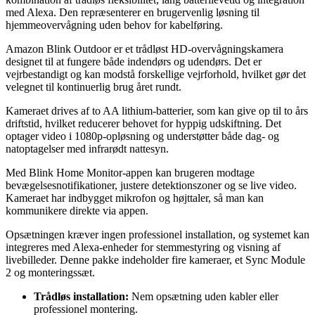
med Alexa. Den repræsenterer en brugervenlig løsning til
hjemmeovervågning uden behov for kabelføring.
Amazon Blink Outdoor er et trådløst HD-overvågningskamera
designet til at fungere både indendørs og udendørs. Det er
vejrbestandigt og kan modstå forskellige vejrforhold, hvilket gør det
velegnet til kontinuerlig brug året rundt.
Kameraet drives af to AA lithium-batterier, som kan give op til to års
driftstid, hvilket reducerer behovet for hyppig udskiftning. Det
optager video i 1080p-opløsning og understøtter både dag- og
natoptagelser med infrarødt nattesyn.
Med Blink Home Monitor-appen kan brugeren modtage
bevægelsesnotifikationer, justere detektionszoner og se live video.
Kameraet har indbygget mikrofon og højttaler, så man kan
kommunikere direkte via appen.
Opsætningen kræver ingen professionel installation, og systemet kan
integreres med Alexa-enheder for stemmestyring og visning af
livebilleder. Denne pakke indeholder fire kameraer, et Sync Module
2 og monteringssæt.
Trådløs installation:
Nem opsætning uden kabler eller
professionel montering.