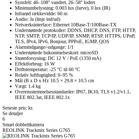
Synsfelt: 46–108° vandret, 26–58° lodret
Minimumbelysning: 0.003 lux (farve), 0 lux (IR)
Infrarød rækkevidde: 60 m
Audio: Ja (linje ind/ud)
Netværksinterface: Ethernet 10Base-T/100Base-TX
Understøttede protokoller: DDNS, DHCP, DNS, FTP, HTTP,
NTP, SMTP, TCP/IP, UDP/IP, SNMP, RTSP, HTTPS, UPnP,
TLS, IPv4, IPv6, Bonjour, PPPoE, IGMP, QOS
Alarmindgange/-udgange: 1/1
Understøttede hukommelseskort: microSD
Strømforsyning: DC 12 V / PoE (1350 mA)
Effektforbrug: 16 W
Driftstemperatur: -25 °C til 60 °C
Relativ luftfugtighed: 0–95 %
Mål (B x D x H): 10.5 × 29.8 × 10.5 cm
Vægt: 1.4 kg
Overensstemmelsesstandarder: IP67, IK10, TLS v1.2/v1.1,
IEEE 802.3at, IEEE 802.1x
Seneste pris:
kr.
Se detaljer
6
Smart dobbeltkamera
REOLINK Trackmix Series G765