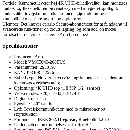
Fordele: Kameraet leverer høj 4K UHD-billedkvalitet, kan monteres
trådløst og fleksibelt, har farvenattesyn med integreret spotlight,
understøtter tovejskommunikation med støjreduktion og er
kompatibelt med flere smart home-platforme.
Ulemper: Det kræver et Arlo Secure-abonnement for at få adgang til
avancerede funktioner og cloud-lagring, og som add-on model
forudsætter det en eksisterende Arlo baseenhed.
Specifikationer
Producent: Arlo
Model: VMC5040-200EUS
Varenummer: 2930197
EAN: 193108142526
Enhedstype: Netværksovervågningskamera - fast - udendørs,
indendørs - vejrbestandig
Opløsning: 4K UHD (op til 8 MP, 1/2" sensor)
Video modes: 720p, 1080p, 2K, 4K
Digital zoom: 12x
Synsfelt: 180° vandret
Lyd: Tovejskommunikation med to mikrofoner og
støjreduktion
Forbindelse: IEEE 802.11b/g/n/ac, Bluetooth 4.2 LE
Understøttede hukommelseskort: microSD
Strømforsyning: DC 5 V - 2 A (ekstern adapter 120/230 V,