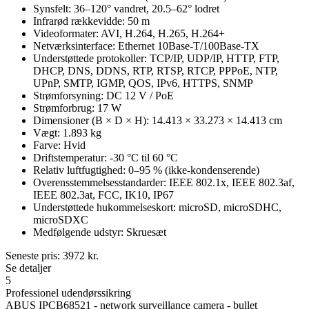
Synsfelt: 36–120° vandret, 20.5–62° lodret
Infrarød rækkevidde: 50 m
Videoformater: AVI, H.264, H.265, H.264+
Netværksinterface: Ethernet 10Base-T/100Base-TX
Understøttede protokoller: TCP/IP, UDP/IP, HTTP, FTP,
DHCP, DNS, DDNS, RTP, RTSP, RTCP, PPPoE, NTP,
UPnP, SMTP, IGMP, QOS, IPv6, HTTPS, SNMP
Strømforsyning: DC 12 V / PoE
Strømforbrug: 17 W
Dimensioner (B × D × H): 14.413 × 33.273 × 14.413 cm
Vægt: 1.893 kg
Farve: Hvid
Driftstemperatur: -30 °C til 60 °C
Relativ luftfugtighed: 0–95 % (ikke-kondenserende)
Overensstemmelsesstandarder: IEEE 802.1x, IEEE 802.3af,
IEEE 802.3at, FCC, IK10, IP67
Understøttede hukommelseskort: microSD, microSDHC,
microSDXC
Medfølgende udstyr: Skruesæt
Seneste pris:
3972
kr.
Se detaljer
5
Professionel udendørssikring
ABUS IPCB68521 - network surveillance camera - bullet