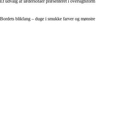
Et udvalg af lædersofaer præsenteret i oversigtsform
Bordets blikfang – duge i smukke farver og mønstre