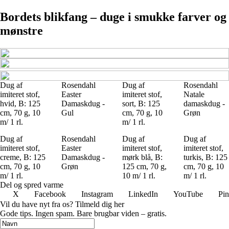
Bordets blikfang – duge i smukke farver og
mønstre
Dug af
Rosendahl
Dug af
Rosendahl
imiteret stof,
Easter
imiteret stof,
Natale
hvid, B: 125
Damaskdug -
sort, B: 125
damaskdug -
cm, 70 g, 10
Gul
cm, 70 g, 10
Grøn
m/ 1 rl.
m/ 1 rl.
Dug af
Rosendahl
Dug af
Dug af
imiteret stof,
Easter
imiteret stof,
imiteret stof,
creme, B: 125
Damaskdug -
mørk blå, B:
turkis, B: 125
cm, 70 g, 10
Grøn
125 cm, 70 g,
cm, 70 g, 10
m/ 1 rl.
10 m/ 1 rl.
m/ 1 rl.
Del og spred varme
X
Facebook
Instagram
LinkedIn
YouTube
Pin
Vil du have nyt fra os? Tilmeld dig her
Gode tips. Ingen spam. Bare brugbar viden – gratis.