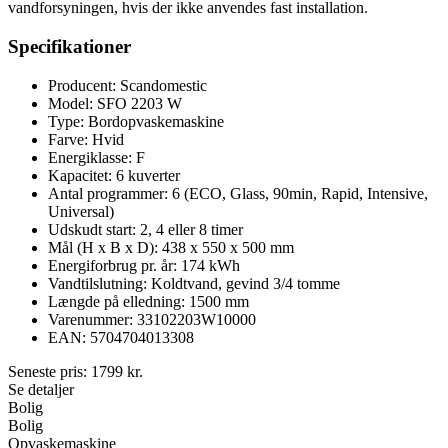
vandforsyningen, hvis der ikke anvendes fast installation.
Specifikationer
Producent: Scandomestic
Model: SFO 2203 W
Type: Bordopvaskemaskine
Farve: Hvid
Energiklasse: F
Kapacitet: 6 kuverter
Antal programmer: 6 (ECO, Glass, 90min, Rapid, Intensive,
Universal)
Udskudt start: 2, 4 eller 8 timer
Mål (H x B x D): 438 x 550 x 500 mm
Energiforbrug pr. år: 174 kWh
Vandtilslutning: Koldtvand, gevind 3/4 tomme
Længde på elledning: 1500 mm
Varenummer: 33102203W10000
EAN: 5704704013308
Seneste pris:
1799
kr.
Se detaljer
Bolig
Bolig
Opvaskemaskine