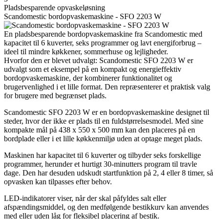
Pladsbesparende opvaskeløsning
Scandomestic bordopvaskemaskine - SFO 2203 W
En pladsbesparende bordopvaskemaskine fra Scandomestic med
kapacitet til 6 kuverter, seks programmer og lavt energiforbrug –
ideel til mindre køkkener, sommerhuse og lejligheder.
Hvorfor den er blevet udvalgt: Scandomestic SFO 2203 W er
udvalgt som et eksempel på en kompakt og energieffektiv
bordopvaskemaskine, der kombinerer funktionalitet og
brugervenlighed i et lille format. Den repræsenterer et praktisk valg
for brugere med begrænset plads.
Scandomestic SFO 2203 W er en bordopvaskemaskine designet til
steder, hvor der ikke er plads til en fuldstørrelsesmodel. Med sine
kompakte mål på 438 x 550 x 500 mm kan den placeres på en
bordplade eller i et lille køkkenmiljø uden at optage meget plads.
Maskinen har kapacitet til 6 kuverter og tilbyder seks forskellige
programmer, herunder et hurtigt 30-minutters program til travle
dage. Den har desuden udskudt startfunktion på 2, 4 eller 8 timer, så
opvasken kan tilpasses efter behov.
LED-indikatorer viser, når der skal påfyldes salt eller
afspændingsmiddel, og den medfølgende bestikkurv kan anvendes
med eller uden låg for fleksibel placering af bestik.