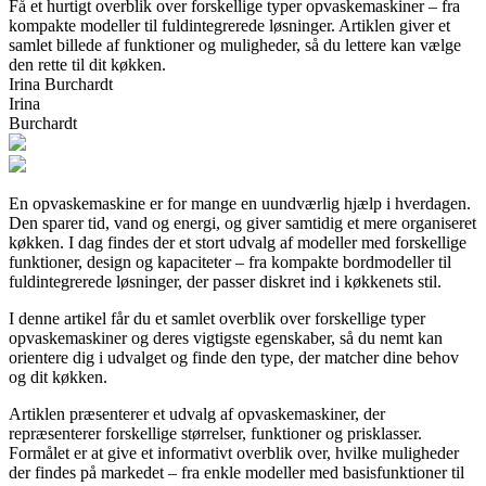
Få et hurtigt overblik over forskellige typer opvaskemaskiner – fra
kompakte modeller til fuldintegrerede løsninger. Artiklen giver et
samlet billede af funktioner og muligheder, så du lettere kan vælge
den rette til dit køkken.
Irina Burchardt
Irina
Burchardt
En opvaskemaskine er for mange en uundværlig hjælp i hverdagen.
Den sparer tid, vand og energi, og giver samtidig et mere organiseret
køkken. I dag findes der et stort udvalg af modeller med forskellige
funktioner, design og kapaciteter – fra kompakte bordmodeller til
fuldintegrerede løsninger, der passer diskret ind i køkkenets stil.
I denne artikel får du et samlet overblik over forskellige typer
opvaskemaskiner og deres vigtigste egenskaber, så du nemt kan
orientere dig i udvalget og finde den type, der matcher dine behov
og dit køkken.
Artiklen præsenterer et udvalg af opvaskemaskiner, der
repræsenterer forskellige størrelser, funktioner og prisklasser.
Formålet er at give et informativt overblik over, hvilke muligheder
der findes på markedet – fra enkle modeller med basisfunktioner til