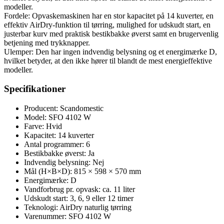
modeller.
Fordele: Opvaskemaskinen har en stor kapacitet på 14 kuverter, en
effektiv AirDry-funktion til tørring, mulighed for udskudt start, en
justerbar kurv med praktisk bestikbakke øverst samt en brugervenlig
betjening med trykknapper.
Ulemper: Den har ingen indvendig belysning og et energimærke D,
hvilket betyder, at den ikke hører til blandt de mest energieffektive
modeller.
Specifikationer
Producent: Scandomestic
Model: SFO 4102 W
Farve: Hvid
Kapacitet: 14 kuverter
Antal programmer: 6
Bestikbakke øverst: Ja
Indvendig belysning: Nej
Mål (H×B×D): 815 × 598 × 570 mm
Energimærke: D
Vandforbrug pr. opvask: ca. 11 liter
Udskudt start: 3, 6, 9 eller 12 timer
Teknologi: AirDry naturlig tørring
Varenummer: SFO 4102 W