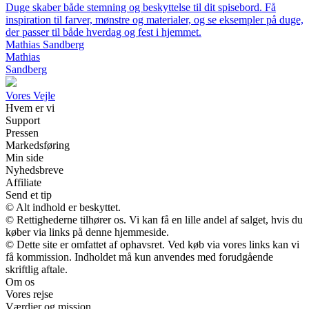
Duge skaber både stemning og beskyttelse til dit spisebord. Få
inspiration til farver, mønstre og materialer, og se eksempler på duge,
der passer til både hverdag og fest i hjemmet.
Mathias Sandberg
Mathias
Sandberg
Vores Vejle
Hvem er vi
Support
Pressen
Markedsføring
Min side
Nyhedsbreve
Affiliate
Send et tip
© Alt indhold er beskyttet.
© Rettighederne tilhører os. Vi kan få en lille andel af salget, hvis du
køber via links på denne hjemmeside.
© Dette site er omfattet af ophavsret. Ved køb via vores links kan vi
få kommission. Indholdet må kun anvendes med forudgående
skriftlig aftale.
Om os
Vores rejse
Værdier og mission