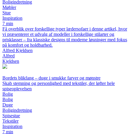
Boligindretning
Møbler
Stue
Inspiration
7 min
Få overblik over forskellige typer lædersofaer i denne artikel, hvor
vi præsenterer et udvalg af modeller i forskellige stilarter og
prisklasser – fra klassiske designs til moderne løsninger med fokus
på komfort og holdbarhed.
Alfred Kjeldsen
Alfred
Kjeldsen
Bordets blikfang – duge i smukke farver og mønstre
Skab stemning og personlighed med tekstiler, der løfter hele
spiseoplevelsen
Bolig
Bolig
Duge
Boligindretning
Spisestue
Tekstiler
Inspiration
7 min