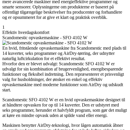
mere avancerede maskiner med energieffektive programmer og
smarte sensorer. Oplysningerne om produkterne er baseret på
offentligt tilgængelige beskrivelser fra producenter og forhandlere
og er opsummeret for at give et klart og praktisk overblik.
1
Effektiv hverdagskomfort
Scandomestic opvaskemaskine - SFO 4102 W
En hvid, fritstående opvaskemaskine fra Scandomestic med plads til
14 kuverter, seks programmer og AirDry-tørring, der udnytter
naturlig luftcirkulation for et effektivt resultat.
Hvorfor den er blevet udvalgt: Scandomestic SFO 4102 W er
udvalgt for sin kombination af brugervenlighed, energibesparende
funktioner og fleksibel indretning. Den repræsenterer et prisvenligt
valg for husholdninger, der ønsker en enkel og effektiv
opvaskemaskine med moderne funktioner som AirDry og udskudt
start.
Scandomestic SFO 4102 W er en hvid opvaskemaskine designet til
at håndtere opvasken for op til 14 kuverter. Den er udstyret med
seks programmer, herunder et halvfyldt program, som gør det muligt
at køre en mindre opvask uden at spilde vand eller energi.
Maskinen benytter AirDry-teknologi, hvor lågen automatisk åbner