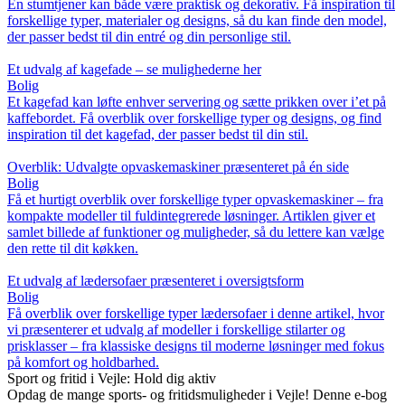
En stumtjener kan både være praktisk og dekorativ. Få inspiration til
forskellige typer, materialer og designs, så du kan finde den model,
der passer bedst til din entré og din personlige stil.
Et udvalg af kagefade – se mulighederne her
Bolig
Et kagefad kan løfte enhver servering og sætte prikken over i’et på
kaffebordet. Få overblik over forskellige typer og designs, og find
inspiration til det kagefad, der passer bedst til din stil.
Overblik: Udvalgte opvaskemaskiner præsenteret på én side
Bolig
Få et hurtigt overblik over forskellige typer opvaskemaskiner – fra
kompakte modeller til fuldintegrerede løsninger. Artiklen giver et
samlet billede af funktioner og muligheder, så du lettere kan vælge
den rette til dit køkken.
Et udvalg af lædersofaer præsenteret i oversigtsform
Bolig
Få overblik over forskellige typer lædersofaer i denne artikel, hvor
vi præsenterer et udvalg af modeller i forskellige stilarter og
prisklasser – fra klassiske designs til moderne løsninger med fokus
på komfort og holdbarhed.
Sport og fritid i Vejle: Hold dig aktiv
Opdag de mange sports- og fritidsmuligheder i Vejle! Denne e-bog