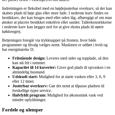
Indretningen er fleksibel med en højdejusterbar overkurv, så der kan
skabes plads til høje glas eller store fade. I nederste kurv findes en
bestikkurv, der kan bruges med eller uden låg, afhængigt af om man
ønsker at placere bestikket enkeltvis eller samlet. Tallerkenrækkerne
i nederste kurv kan lægges ned for at give ekstra plads til større
køkkengrej.
Betjeningen foregår via trykknapper på fronten, hvor både
programmer og tilvalg vælges nemt. Maskinen er udført i hvid og
har energimærke D.
Fritstående design:
Leveres med sider og topplade, så den
kan stå frit i rummet.
Kapacitet til 14 kuverter:
Giver god plads til opvasken i en
almindelig husstand.
Udskudt start:
Mulighed for at starte vasken efter 3, 6, 9
eller 12 timer.
Justerbar overkurv:
Gør det nemt at tilpasse pladsen til
forskellige typer service.
Halvfyldt program:
Mulighed for økonomisk vask ved
mindre opfyldninger.
Fordele og ulemper