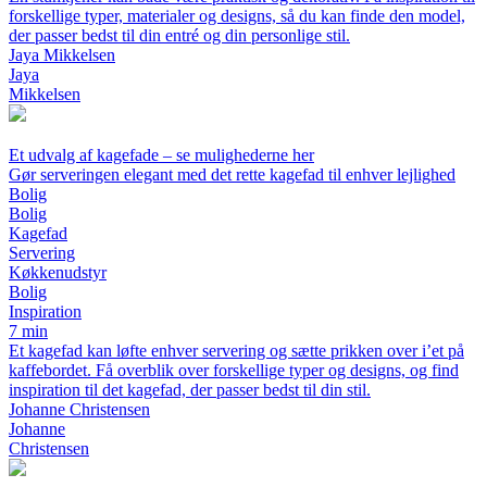
forskellige typer, materialer og designs, så du kan finde den model,
der passer bedst til din entré og din personlige stil.
Jaya Mikkelsen
Jaya
Mikkelsen
Et udvalg af kagefade – se mulighederne her
Gør serveringen elegant med det rette kagefad til enhver lejlighed
Bolig
Bolig
Kagefad
Servering
Køkkenudstyr
Bolig
Inspiration
7 min
Et kagefad kan løfte enhver servering og sætte prikken over i’et på
kaffebordet. Få overblik over forskellige typer og designs, og find
inspiration til det kagefad, der passer bedst til din stil.
Johanne Christensen
Johanne
Christensen