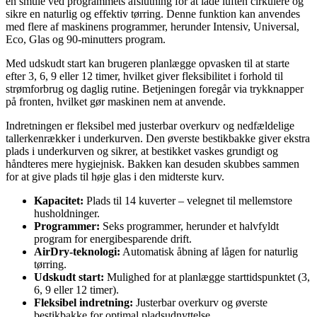
en smule ved programmets afslutning for at lade luften cirkulere og
sikre en naturlig og effektiv tørring. Denne funktion kan anvendes
med flere af maskinens programmer, herunder Intensiv, Universal,
Eco, Glas og 90-minutters program.
Med udskudt start kan brugeren planlægge opvasken til at starte
efter 3, 6, 9 eller 12 timer, hvilket giver fleksibilitet i forhold til
strømforbrug og daglig rutine. Betjeningen foregår via trykknapper
på fronten, hvilket gør maskinen nem at anvende.
Indretningen er fleksibel med justerbar overkurv og nedfældelige
tallerkenrækker i underkurven. Den øverste bestikbakke giver ekstra
plads i underkurven og sikrer, at bestikket vaskes grundigt og
håndteres mere hygiejnisk. Bakken kan desuden skubbes sammen
for at give plads til høje glas i den midterste kurv.
Kapacitet:
Plads til 14 kuverter – velegnet til mellemstore
husholdninger.
Programmer:
Seks programmer, herunder et halvfyldt
program for energibesparende drift.
AirDry-teknologi:
Automatisk åbning af lågen for naturlig
tørring.
Udskudt start:
Mulighed for at planlægge starttidspunktet (3,
6, 9 eller 12 timer).
Fleksibel indretning:
Justerbar overkurv og øverste
bestikbakke for optimal pladsudnyttelse.