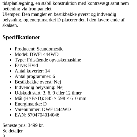
tidsplanlægning, en stabil konstruktion med kontravægt samt nem
betjening via frontpanelet.
Ulemper: Den mangler en bestikbakke øverst og indvendig
belysning, og energimærket D placerer den i den lavere ende af
skalaen.
Specifikationer
Producent: Scandomestic
Model: DWF1444WD
Type: Fritstående opvaskemaskine
Farve: Hvid
Antal kuverter: 14
Antal programmer: 6
Bestikbakke øverst: Nej
Indvendig belysning: Nej
Udskudt start: 3, 6, 9 eller 12 timer
Mål (H×B×D): 845 × 598 × 610 mm
Energimærke: D
Varenummer: DWF1444WD
EAN: 5704704014046
Seneste pris:
3499
kr.
Se detaljer
3