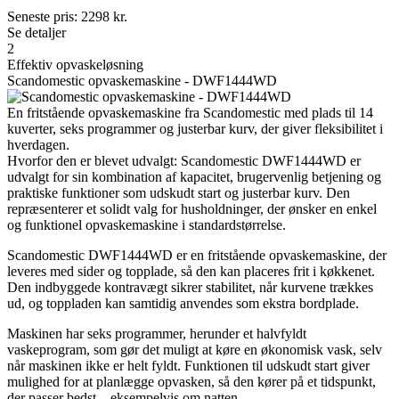
Seneste pris:
2298
kr.
Se detaljer
2
Effektiv opvaskeløsning
Scandomestic opvaskemaskine - DWF1444WD
En fritstående opvaskemaskine fra Scandomestic med plads til 14
kuverter, seks programmer og justerbar kurv, der giver fleksibilitet i
hverdagen.
Hvorfor den er blevet udvalgt: Scandomestic DWF1444WD er
udvalgt for sin kombination af kapacitet, brugervenlig betjening og
praktiske funktioner som udskudt start og justerbar kurv. Den
repræsenterer et solidt valg for husholdninger, der ønsker en enkel
og funktionel opvaskemaskine i standardstørrelse.
Scandomestic DWF1444WD er en fritstående opvaskemaskine, der
leveres med sider og topplade, så den kan placeres frit i køkkenet.
Den indbyggede kontravægt sikrer stabilitet, når kurvene trækkes
ud, og toppladen kan samtidig anvendes som ekstra bordplade.
Maskinen har seks programmer, herunder et halvfyldt
vaskeprogram, som gør det muligt at køre en økonomisk vask, selv
når maskinen ikke er helt fyldt. Funktionen til udskudt start giver
mulighed for at planlægge opvasken, så den kører på et tidspunkt,
der passer bedst – eksempelvis om natten.