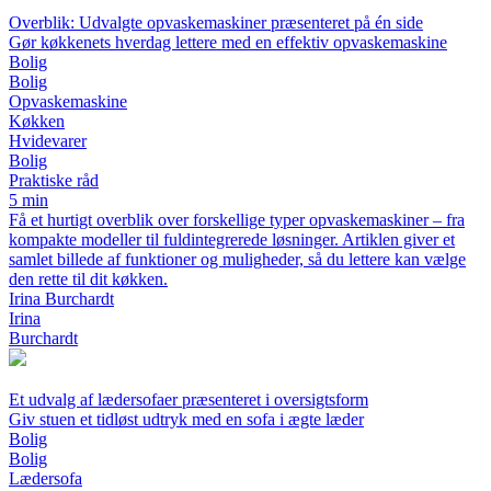
Overblik: Udvalgte opvaskemaskiner præsenteret på én side
Gør køkkenets hverdag lettere med en effektiv opvaskemaskine
Bolig
Bolig
Opvaskemaskine
Køkken
Hvidevarer
Bolig
Praktiske råd
5 min
Få et hurtigt overblik over forskellige typer opvaskemaskiner – fra
kompakte modeller til fuldintegrerede løsninger. Artiklen giver et
samlet billede af funktioner og muligheder, så du lettere kan vælge
den rette til dit køkken.
Irina Burchardt
Irina
Burchardt
Et udvalg af lædersofaer præsenteret i oversigtsform
Giv stuen et tidløst udtryk med en sofa i ægte læder
Bolig
Bolig
Lædersofa