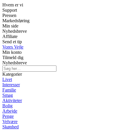
Hvem er vi
Support
Pressen
Markedsføring
Min side
Nyhedsbreve
Affiliate
Send et tip
Vores Vejle
Min konto
Tilmeld dig
Nyhedsbreve
Kategorier
Livet
Interesser
Familie
Smag
Aktiviteter
Bolig
Arbejde
Penge
Velvære
Skønhed