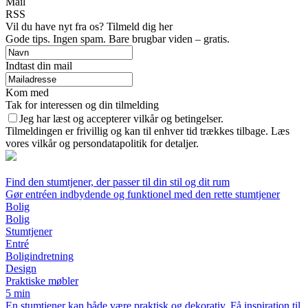
Mail
RSS
Vil du have nyt fra os? Tilmeld dig her
Gode tips. Ingen spam. Bare brugbar viden – gratis.
Indtast din mail
Kom med
Tak for interessen og din tilmelding
Jeg har læst og accepterer vilkår og betingelser.
Tilmeldingen er frivillig og kan til enhver tid trækkes tilbage. Læs
vores vilkår og persondatapolitik for detaljer.
Find den stumtjener, der passer til din stil og dit rum
Gør entréen indbydende og funktionel med den rette stumtjener
Bolig
Bolig
Stumtjener
Entré
Boligindretning
Design
Praktiske møbler
5 min
En stumtjener kan både være praktisk og dekorativ. Få inspiration til