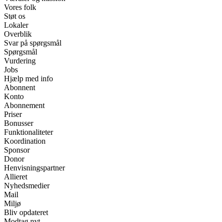
Vores folk
Støt os
Lokaler
Overblik
Svar på spørgsmål
Spørgsmål
Vurdering
Jobs
Hjælp med info
Abonnent
Konto
Abonnement
Priser
Bonusser
Funktionaliteter
Koordination
Sponsor
Donor
Henvisningspartner
Allieret
Nyhedsmedier
Mail
Miljø
Bliv opdateret
Modtag nyt